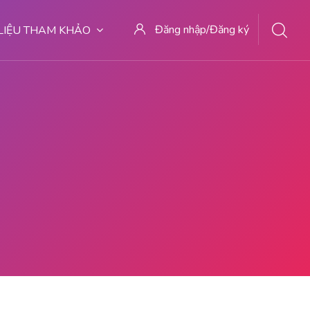
Đăng nhập/Đăng ký
 LIỆU THAM KHẢO
TER ABORSI DI MALANG