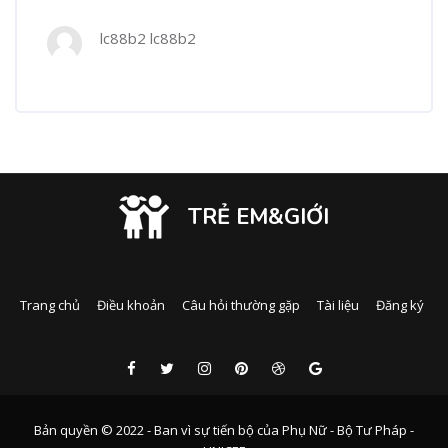
lc88b2 lc88b2
TRẺ EM&GIỚI
Trang chủ
Điều khoản
Câu hỏi thường gặp
Tài liệu
Đăng ký
Bản quyền © 2022 - Ban vì sự tiến bộ của Phụ Nữ - Bộ Tư Pháp -