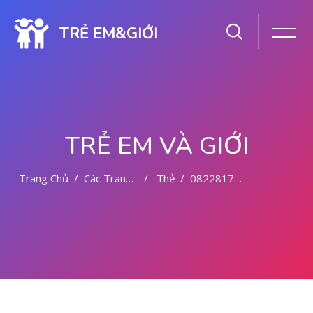
TRẺ EM&GIỚI
TRẺ EM VÀ GIỚI
Trang Chủ
Các Trang Của Hệ Thống
Thẻ
082281779727 BIDAN ABORSI DI MEDAN
Chuyển tới nội dung chính