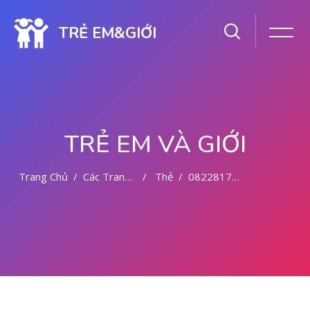
TRẺ EM&GIỚI
TRẺ EM VÀ GIỚI
Trang Chủ
Các Trang Của Hệ Thống
Thẻ
082281779727 BIDAN ABORSI DI MEDAN
Chuyển tới nội dung chính