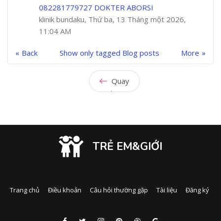
082281779727 DOKTER ABORSI
klinik bundaku, Thứ ba, 13 Tháng một 2026,
11:04 AM
Back
Show only tagged Blog posts
More
Quay
lại
TRẺ EM&GIỚI
Trang chủ
Điều khoản
Câu hỏi thường gặp
Tài liệu
Đăng ký