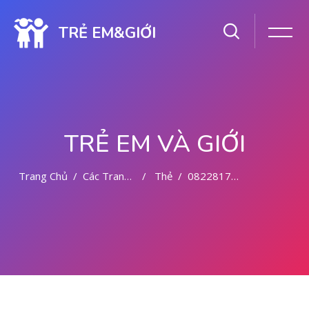
TRẺ EM&GIỚI
TRẺ EM VÀ GIỚI
Trang Chủ
Các Trang Của Hệ Thống
Thẻ
082281779727 BIDAN ABORSI DI MALANG
Chuyển tới nội dung chính