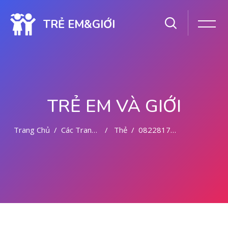
TRẺ EM&GIỚI
TRẺ EM VÀ GIỚI
Trang Chủ
Các Trang Của Hệ Thống
Thẻ
082281779727 BIDAN ABORSI DI MALANG
Chuyển tới nội dung chính