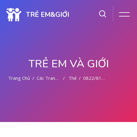
TRẺ EM&GIỚI
TRẺ EM VÀ GIỚI
Trang Chủ
Các Trang Của Hệ Thống
Thẻ
0822/81779/727 TEMPAT ABORSI MEDAN
Chuyển tới nội dung chính