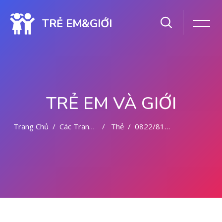
TRẺ EM&GIỚI
TRẺ EM VÀ GIỚI
Trang Chủ
Các Trang Của Hệ Thống
Thẻ
0822/81779/727 TEMPAT ABORSI MEDAN
Chuyển tới nội dung chính