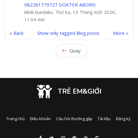
082281779727 DOKTER ABORSI
klinik bundaku, Thứ ba, 13 Tháng một 2026,
11:04 AM
Back
Show only tagged Blog posts
More
Quay
lại
TRẺ EM&GIỚI
Trang chủ
Điều khoản
Câu hỏi thường gặp
Tài liệu
Đăng ký