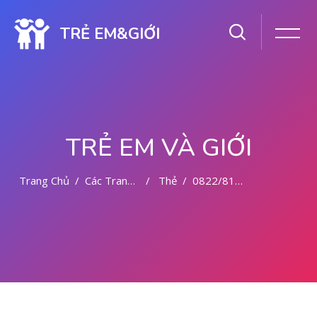
TRẺ EM&GIỚI
TRẺ EM VÀ GIỚI
Trang Chủ
Các Trang Của Hệ Thống
Thẻ
0822/81779/727 TEMPAT ABORSI MEDAN
Chuyển tới nội dung chính