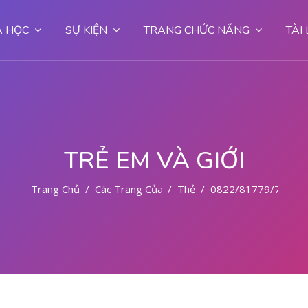
 HỌC
SỰ KIỆN
TRANG CHỨC NĂNG
TÀI
TRẺ EM VÀ GIỚI
Trang Chủ
Các Trang Của Hệ Thống
Thẻ
0822/81779/727 T