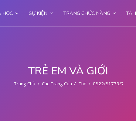
 HỌC
SỰ KIỆN
TRANG CHỨC NĂNG
TÀI
TRẺ EM VÀ GIỚI
Trang Chủ
Các Trang Của Hệ Thống
Thẻ
0822/81779/727 T