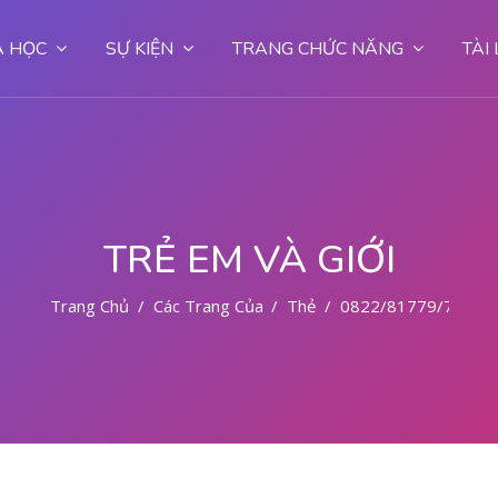
 HỌC
SỰ KIỆN
TRANG CHỨC NĂNG
TÀI
TRẺ EM VÀ GIỚI
Trang Chủ
Các Trang Của Hệ Thống
Thẻ
0822/81779/727 T