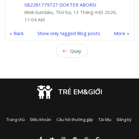
082281779727 DOKTER ABORSI
klinik bundaku, Thứ ba, 13 Tháng một 2026,
11:04 AM
Back
Show only tagged Blog posts
More
Quay
lại
TRẺ EM&GIỚI
Trang chủ
Điều khoản
Câu hỏi thường gặp
Tài liệu
Đăng ký