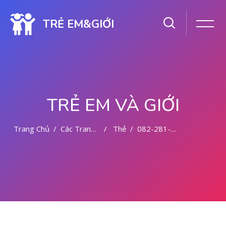
TRẺ EM&GIỚI
TRẺ EM VÀ GIỚI
Trang Chủ
Các Trang Của Hệ Thống
Thẻ
082-281-779-727 ABORSI AMAN DI MEDAN
Chuyển tới nội dung chính