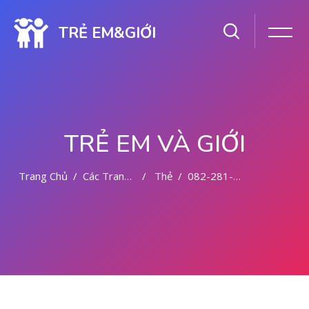
TRẺ EM&GIỚI
TRẺ EM VÀ GIỚI
Trang Chủ
Các Trang Của Hệ Thống
Thẻ
082-281-779-727 ABORSI AMAN DI MEDAN
Chuyển tới nội dung chính