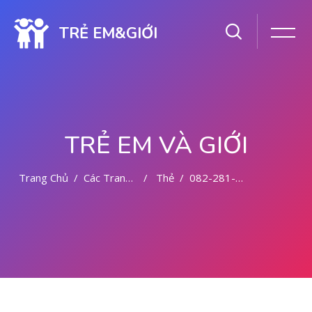
TRẺ EM&GIỚI
TRẺ EM VÀ GIỚI
Trang Chủ
Các Trang Của Hệ Thống
Thẻ
082-281-779-727 ABORSI AMAN DI MALANG
Chuyển tới nội dung chính