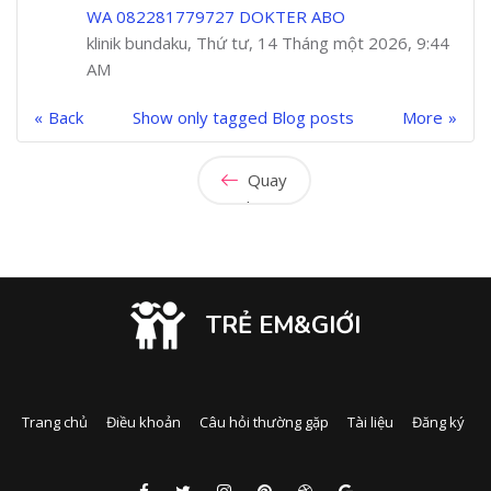
WA 082281779727 DOKTER ABO
klinik bundaku, Thứ tư, 14 Tháng một 2026, 9:44
AM
Back
Show only tagged Blog posts
More
Quay
lại
TRẺ EM&GIỚI
Trang chủ
Điều khoản
Câu hỏi thường gặp
Tài liệu
Đăng ký