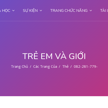
 HỌC
SỰ KIỆN
TRANG CHỨC NĂNG
TÀI
TRẺ EM VÀ GIỚI
Trang Chủ
Các Trang Của Hệ Thống
Thẻ
082-281-779-727 