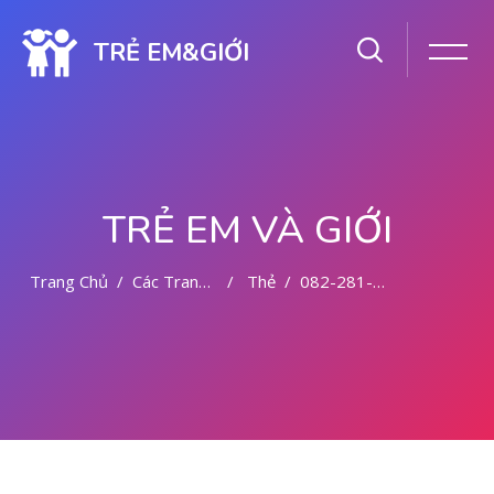
TRẺ EM&GIỚI
TRẺ EM VÀ GIỚI
Trang Chủ
Các Trang Của Hệ Thống
Thẻ
082-281-779-727 ABORSI AMAN DI MALANG
Chuyển tới nội dung chính