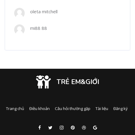
oleta mitchell
mi88 88
TRẺ EM&GIỚI
Trang chủ
Điều khoản
Câu hỏi thường gặp
Tài liệu
Đăng ký