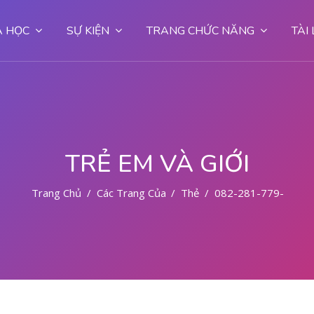
 HỌC
SỰ KIỆN
TRANG CHỨC NĂNG
TÀI
TRẺ EM VÀ GIỚI
Trang Chủ
Các Trang Của Hệ Thống
Thẻ
082-281-779-727 