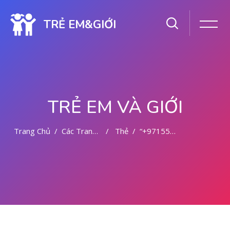
TRẺ EM&GIỚI
TRẺ EM VÀ GIỚI
Trang Chủ
Các Trang Của Hệ Thống
Thẻ
“+971551311906” Price Of Mifepristone & Cytotec Pi
Chuyển tới nội dung chính