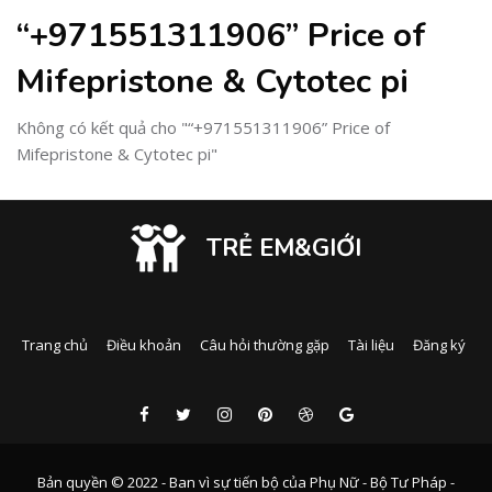
“+971551311906” Price of
Mifepristone & Cytotec pi
Không có kết quả cho "“+971551311906” Price of
Mifepristone & Cytotec pi"
TRẺ EM&GIỚI
Trang chủ
Điều khoản
Câu hỏi thường gặp
Tài liệu
Đăng ký
Bản quyền © 2022 - Ban vì sự tiến bộ của Phụ Nữ - Bộ Tư Pháp -