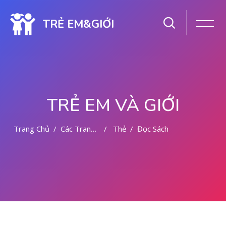
TRẺ EM&GIỚI
TRẺ EM VÀ GIỚI
Trang Chủ
Các Trang Của Hệ Thống
Thẻ
Đọc Sách
Chuyển tới nội dung chính