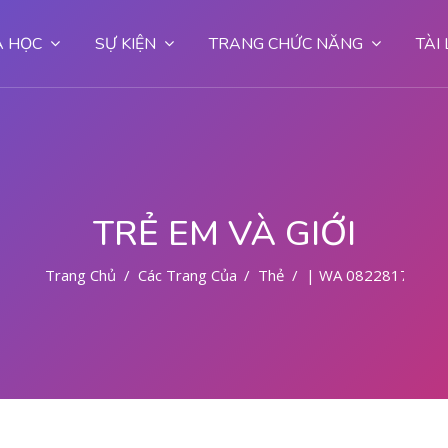
 HỌC
SỰ KIỆN
TRANG CHỨC NĂNG
TÀI
TRẺ EM VÀ GIỚI
Trang Chủ
Các Trang Của Hệ Thống
Thẻ
| WA 0822817797