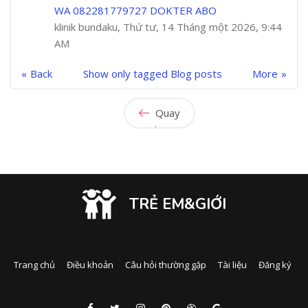
WA 082281779727 DOKTER ABO
klinik bundaku, Thứ tư, 14 Tháng một 2026, 9:44
AM
Back
Show only tagged Blog posts
More
Quay
lại
TRẺ EM&GIỚI
Trang chủ
Điều khoản
Câu hỏi thường gặp
Tài liệu
Đăng ký