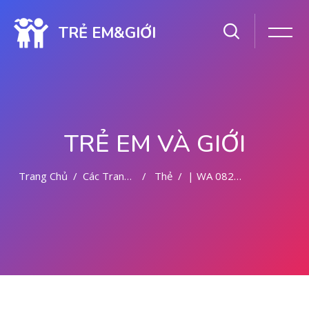
TRẺ EM&GIỚI
TRẺ EM VÀ GIỚI
Trang Chủ
Các Trang Của Hệ Thống
Thẻ
| WA 082281779727BIDAN PRAKTEK MALANG
Chuyển tới nội dung chính