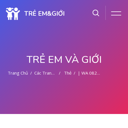
TRẺ EM&GIỚI
TRẺ EM VÀ GIỚI
Trang Chủ
Các Trang Của Hệ Thống
Thẻ
| WA 082281779727 TEMPAT KURET MALANG
Chuyển tới nội dung chính