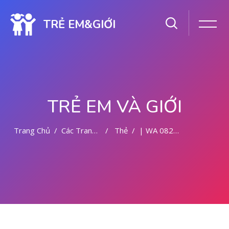
TRẺ EM&GIỚI
TRẺ EM VÀ GIỚI
Trang Chủ
Các Trang Của Hệ Thống
Thẻ
| WA 082281779727 TEMPAT KURET MALANG
Chuyển tới nội dung chính