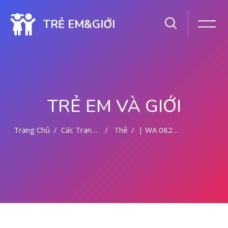
TRẺ EM&GIỚI
TRẺ EM VÀ GIỚI
Trang Chủ
Các Trang Của Hệ Thống
Thẻ
| WA 082281779727 TEMPAT ABORSI MALANG
Chuyển tới nội dung chính