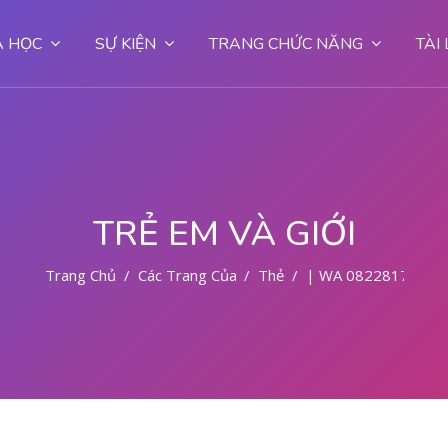
 HỌC
SỰ KIỆN
TRANG CHỨC NĂNG
TÀI
TRẺ EM VÀ GIỚI
Trang Chủ
Các Trang Của Hệ Thống
Thẻ
| WA 08228177972