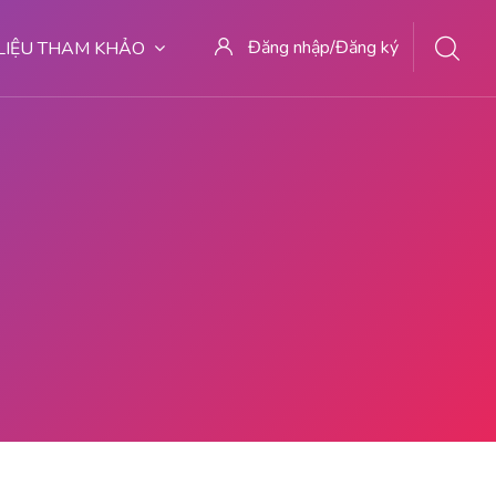
Đăng nhập/Đăng ký
 LIỆU THAM KHẢO
7 TEMPAT ABORSI KURET DI MALANG