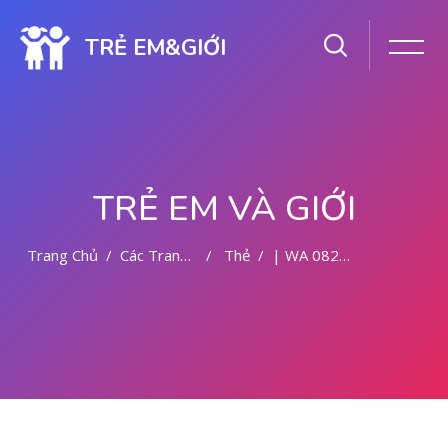
TRẺ EM&GIỚI
TRẺ EM VÀ GIỚI
Trang Chủ
Các Trang Của Hệ Thống
Thẻ
| WA 082281779727 TEMPAT ABORSI DI MALANG
Chuyển tới nội dung chính