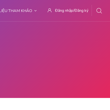
Đăng nhập/Đăng ký
 LIỆU THAM KHẢO
7 KLINIK ABORSI KURET DI MALANG