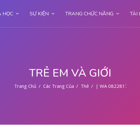
 HỌC
SỰ KIỆN
TRANG CHỨC NĂNG
TÀI
TRẺ EM VÀ GIỚI
Trang Chủ
Các Trang Của Hệ Thống
Thẻ
| WA 08228177972