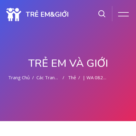
TRẺ EM&GIỚI
TRẺ EM VÀ GIỚI
Trang Chủ
Các Trang Của Hệ Thống
Thẻ
| WA 082281779727 KLINIK ABORSI DI MALANG
Chuyển tới nội dung chính