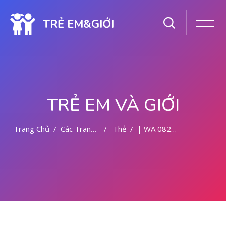
TRẺ EM&GIỚI
TRẺ EM VÀ GIỚI
Trang Chủ
Các Trang Của Hệ Thống
Thẻ
| WA 082281779727 KLINIK ABORSI DI MALANG
Chuyển tới nội dung chính