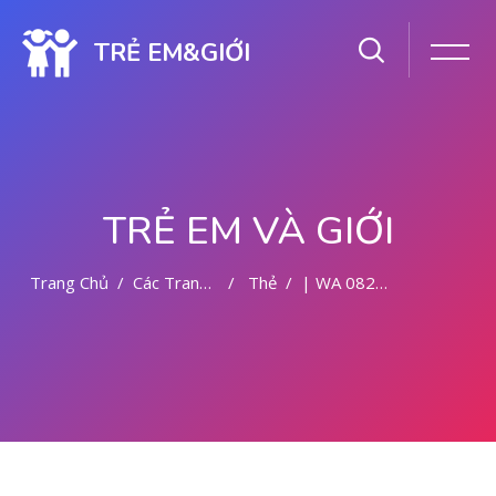
TRẺ EM&GIỚI
TRẺ EM VÀ GIỚI
Trang Chủ
Các Trang Của Hệ Thống
Thẻ
| WA 082281779727 JASA ABORSI DI MALANG
Chuyển tới nội dung chính