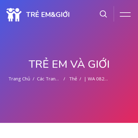
TRẺ EM&GIỚI
TRẺ EM VÀ GIỚI
Trang Chủ
Các Trang Của Hệ Thống
Thẻ
| WA 082281779727 JASA ABORSI DI MALANG
Chuyển tới nội dung chính