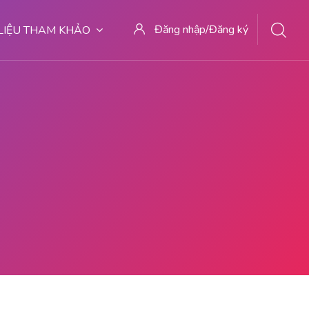
Đăng nhập/Đăng ký
 LIỆU THAM KHẢO
 JASA ABORSI DI MALANG