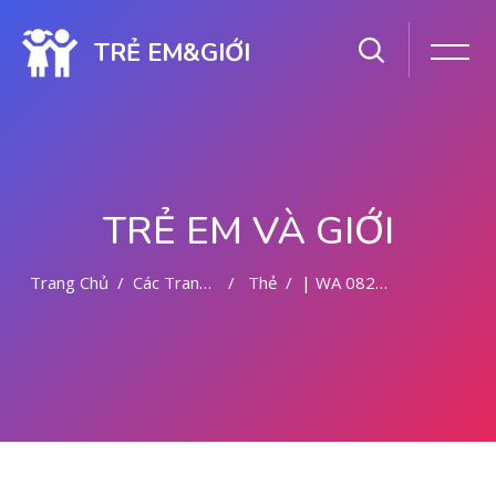
TRẺ EM&GIỚI
TRẺ EM VÀ GIỚI
Trang Chủ
Các Trang Của Hệ Thống
Thẻ
| WA 082281779727 DOKTER KURET DI MALANG
Chuyển tới nội dung chính