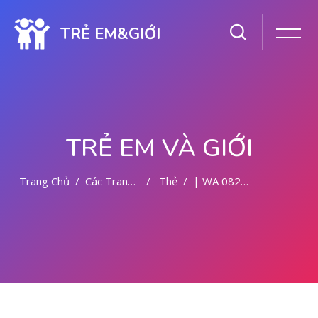
TRẺ EM&GIỚI
TRẺ EM VÀ GIỚI
Trang Chủ
Các Trang Của Hệ Thống
Thẻ
| WA 082281779727 DOKTER ABORSI DI PONTIANAK
Chuyển tới nội dung chính