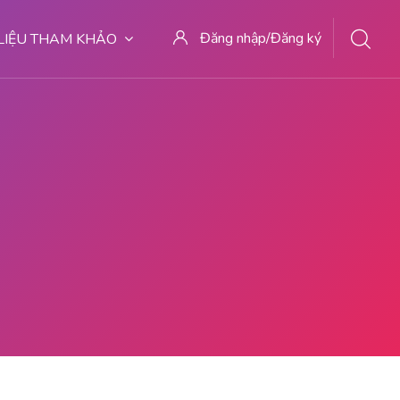
Đăng nhập/Đăng ký
 LIỆU THAM KHẢO
7 DOKTER ABORSI DI MALANG