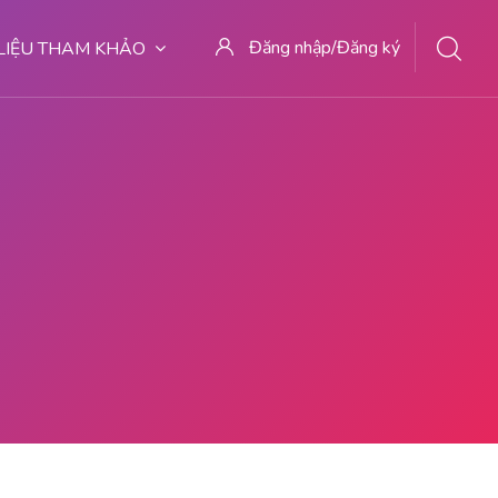
Đăng nhập/Đăng ký
 LIỆU THAM KHẢO
7 DOKTER ABORSI DI MALANG