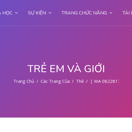
 HỌC
SỰ KIỆN
TRANG CHỨC NĂNG
TÀI
TRẺ EM VÀ GIỚI
Trang Chủ
Các Trang Của Hệ Thống
Thẻ
| WA 08228177972