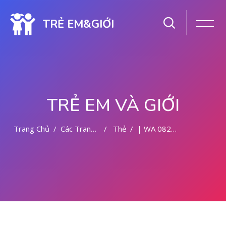
TRẺ EM&GIỚI
TRẺ EM VÀ GIỚI
Trang Chủ
Các Trang Của Hệ Thống
Thẻ
| WA 082281779727 BIDAN ABORSI DI MALANG
Chuyển tới nội dung chính