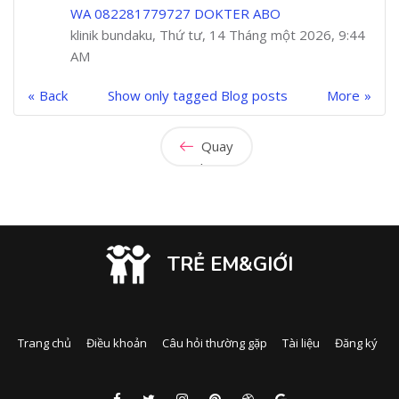
WA 082281779727 DOKTER ABO
klinik bundaku, Thứ tư, 14 Tháng một 2026, 9:44
AM
Back
Show only tagged Blog posts
More
Quay
lại
TRẺ EM&GIỚI
Trang chủ
Điều khoản
Câu hỏi thường gặp
Tài liệu
Đăng ký