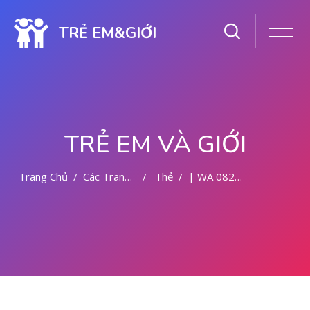
TRẺ EM&GIỚI
TRẺ EM VÀ GIỚI
Trang Chủ
Các Trang Của Hệ Thống
Thẻ
| WA 082281779727 BIDAN ABORSI DI MALANG
Chuyển tới nội dung chính