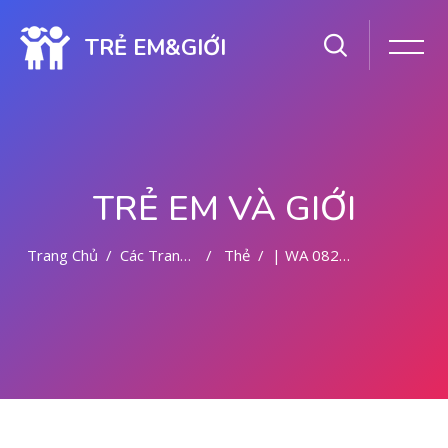
TRẺ EM&GIỚI
TRẺ EM VÀ GIỚI
Trang Chủ
Các Trang Của Hệ Thống
Thẻ
| WA 082281779727 BIDAN ABORSI DI MALANG
Chuyển tới nội dung chính