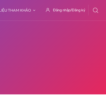
Đăng nhập/Đăng ký
 LIỆU THAM KHẢO
7 BIDAN ABORSI DI MALANG