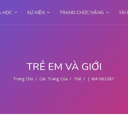
 HỌC
SỰ KIỆN
TRANG CHỨC NĂNG
TÀI
TRẺ EM VÀ GIỚI
Trang Chủ
Các Trang Của Hệ Thống
Thẻ
| WA 08228177972