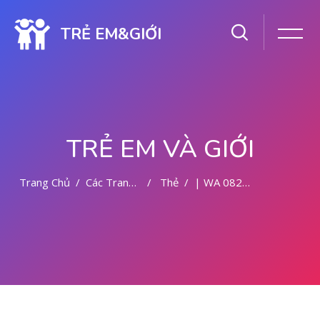
TRẺ EM&GIỚI
TRẺ EM VÀ GIỚI
Trang Chủ
Các Trang Của Hệ Thống
Thẻ
| WA 082281779727 - KLINIK ABORSI KURET MALANG
Chuyển tới nội dung chính