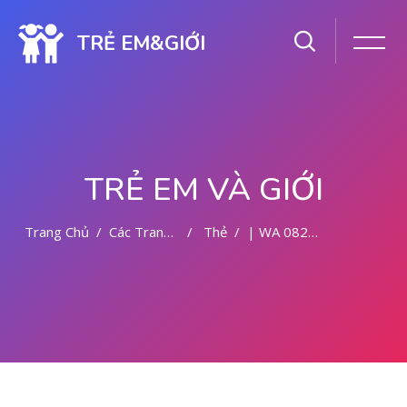
TRẺ EM&GIỚI
TRẺ EM VÀ GIỚI
Trang Chủ
Các Trang Của Hệ Thống
Thẻ
| WA 082281779727 | DOKTER KURET DI MALANG
Chuyển tới nội dung chính