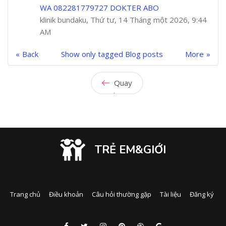
WA 082281779727 DOKTER ABO
klinik bundaku, Thứ tư, 14 Tháng một 2026, 9:44
AM
Back
Show only tagged Blog posts
More
Quay
lại
TRẺ EM&GIỚI
Trang chủ
Điều khoản
Câu hỏi thường gặp
Tài liệu
Đăng ký