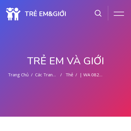
TRẺ EM&GIỚI
TRẺ EM VÀ GIỚI
Trang Chủ
Các Trang Của Hệ Thống
Thẻ
| WA 082281779727 | DOKTER KURET DI MALANG
Chuyển tới nội dung chính