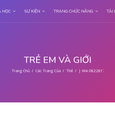
 HỌC
SỰ KIỆN
TRANG CHỨC NĂNG
TÀI
TRẺ EM VÀ GIỚI
Trang Chủ
Các Trang Của Hệ Thống
Thẻ
| WA 08228177972