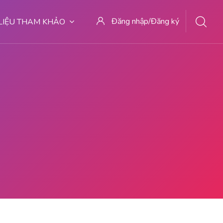
Đăng nhập/Đăng ký
 LIỆU THAM KHẢO
7 | BIDAN MELAYANI KURET WA 082281