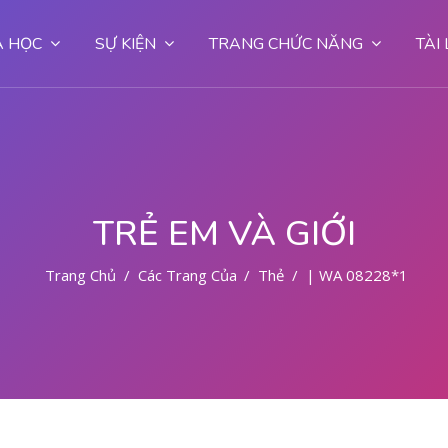
 HỌC
SỰ KIỆN
TRANG CHỨC NĂNG
TÀI
TRẺ EM VÀ GIỚI
Trang Chủ
Các Trang Của Hệ Thống
Thẻ
| WA 08228*1779*