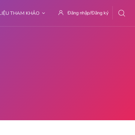
Đăng nhập/Đăng ký
 LIỆU THAM KHẢO
727 TEMPAT KURET DI MALANG