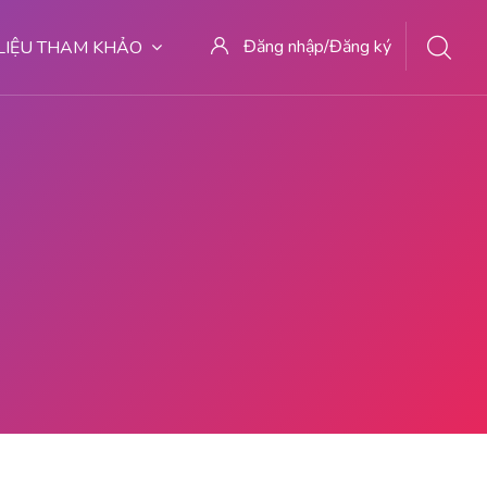
Đăng nhập/Đăng ký
 LIỆU THAM KHẢO
727 TEMPAT ABORSI KURET MALANG