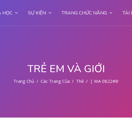
 HỌC
SỰ KIỆN
TRANG CHỨC NĂNG
TÀI
TRẺ EM VÀ GIỚI
Trang Chủ
Các Trang Của Hệ Thống
Thẻ
| WA 0822#8177#9