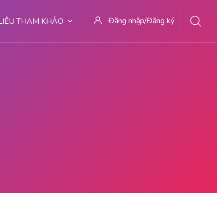
Đăng nhập/Đăng ký
 LIỆU THAM KHẢO
727 TEMPAT ABORSI MALANG