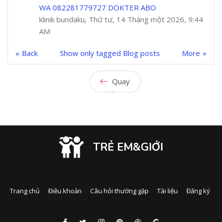
WA 082281779727 DOKTER ABO
klinik bundaku, Thứ tư, 14 Tháng một 2026, 9:44
AM
Back
Show only tagged Blog posts
More
Quay
lại
TRẺ EM&GIỚI
Trang chủ
Điều khoản
Câu hỏi thường gặp
Tài liệu
Đăng ký