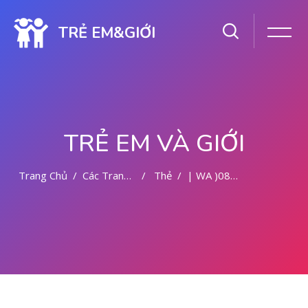
TRẺ EM&GIỚI
TRẺ EM VÀ GIỚI
Trang Chủ
Các Trang Của Hệ Thống
Thẻ
| WA )082281779727) JASA ABORSI DI MEDAN
Chuyển tới nội dung chính