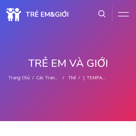
TRẺ EM&GIỚI
TRẺ EM VÀ GIỚI
Trang Chủ
Các Trang Của Hệ Thống
Thẻ
| TEMPAT ABORSI DI MEDAN
Chuyển tới nội dung chính