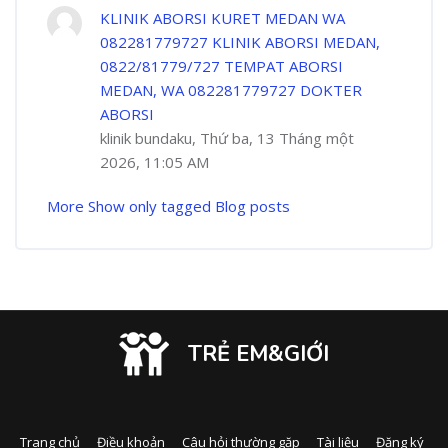
KLINIK ABORSI KURET MEDAN WA
082281779727 KLINIK ABORSI MEDAN,
0822/81779/727 TEMPAT ABORSI
MEDAN, WA 082281779727 DOKTER
ABORSI
klinik bundaku, Thứ ba, 13 Tháng một
2026, 11:05 AM
More
Show only tagged Blog posts
TRẺ EM&GIỚI
Trang chủ
Điều khoản
Câu hỏi thường gặp
Tài liệu
Đăng ký